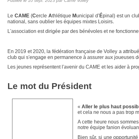
Publiée le
10 sept. 2023
par
Came Volley
Le
CAME
(
C
ercle
A
thlétique
M
unicipal d’
É
pinal) est un cl
national, sans oublier les équipes mixtes Loisirs.
L'association est dirigée par des bénévoles et ne fonctionne
En 2019 et 2020, la fédération française de Volley a attrib
club qui s'engage en permanence à assurer aux joueuses de
Les jeunes représentent l'avenir du CAME et les aider à prog
Le mot du Président
«
Aller le plus haut possib
et cela ne nous a pas trop m
A cette heure nous sommes q
notre équipe fanion évoluan
Bien sûr, si une opportunité