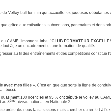
ub de Volley-ball féminin qui accueille les joueuses débutantes
 que grâce aux cotisations, subventions, partenaires et dons pri
ué au CAME l'important label
"CLUB FORMATEUR EXCELLE
 tout âge un encadrement et une formation de qualité.
resser au fil des entraînements et des compétitions constitue l'o
le avec mes filles
». C’est en quelque sorte la ligne de conduite
al réussi.
uasiment 130 licenciés et 95 % ont débuté le volley au CAME o
ème
t au 3
niveau national en Nationale 2.
 se présente, nous la saisissons mais chercher du renfort à l’ex