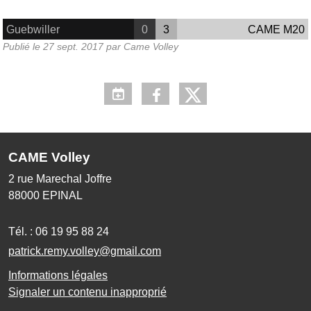
Guebwiller
0
3
CAME M20
Publié le
27 sept. 2017
par
Came Volley
CAME Volley
2 rue Marechal Joffre
88000
EPINAL
Tél. :
06 19 95 88 24
patrick.remy.volley@gmail.com
Informations légales
Signaler un contenu inapproprié