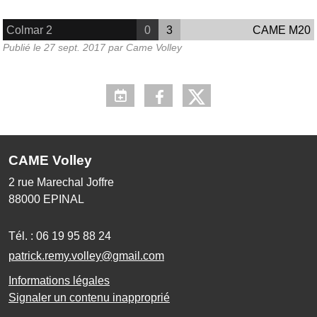
Colmar 2
0
3
CAME M20
Publié le
27 sept. 2017
par
Came Volley
CAME Volley
2 rue Marechal Joffre
88000
EPINAL
Tél. :
06 19 95 88 24
patrick.remy.volley@gmail.com
Informations légales
Signaler un contenu inapproprié