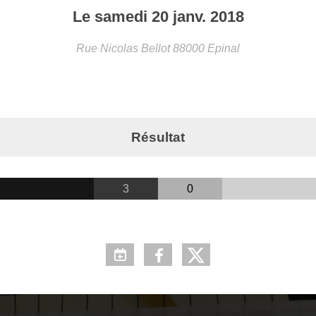
Le
samedi
20
janv.
2018
Rue Nicolas Bellot
88000
Epinal
Résultat
3
0