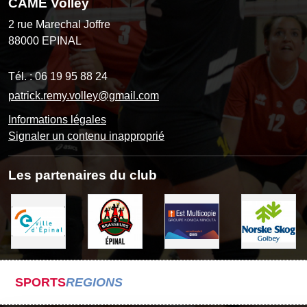
CAME Volley
2 rue Marechal Joffre
88000
EPINAL
Tél. :
06 19 95 88 24
patrick.remy.volley@gmail.com
Informations légales
Signaler un contenu inapproprié
Les partenaires du club
SPORTS
REGIONS