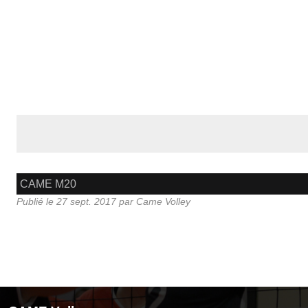
CAME M20
Publié le
27 sept. 2017
par
Came Volley