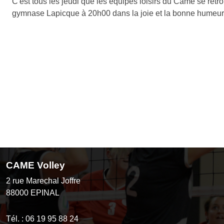
C'est tous les jeudi que les equipes loisirs du Came se retr
gymnase Lapicque à 20h00 dans la joie et la bonne humeur
CAME Volley
2 rue Marechal Joffre
88000
EPINAL
Tél. :
06 19 95 88 24