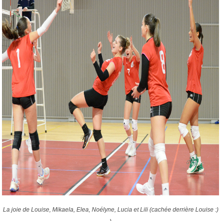
La joie de Louise, Mikaela, Elea, Noélyne, Lucia et Lili (cachée derrière Louise :)