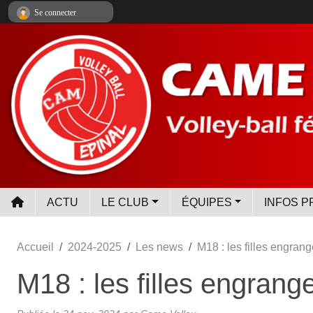
Panneau de gestion des cookies
Se connecter
ACTU
LE CLUB
ÉQUIPES
INFOS P
Accueil
2024-2025
Les news
M18 : les filles engran
M18 : les filles engrang