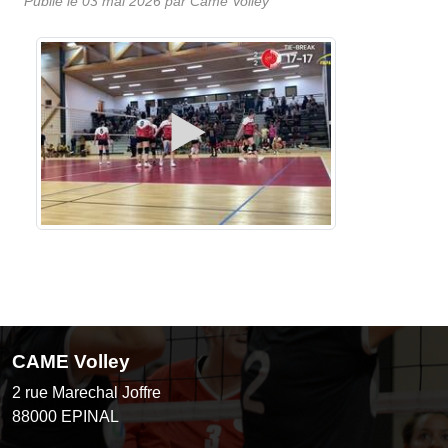
Publié le
03 mai 2026
par
Came Volley
CAME Volley
2 rue Marechal Joffre
88000
EPINAL