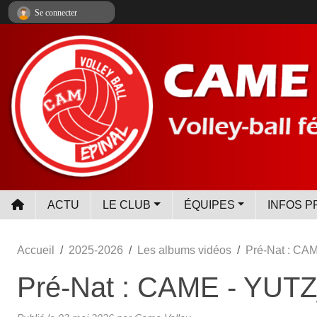
Panneau de gestion des cookies
Se connecter
ACTU
LE CLUB
ÉQUIPES
INFOS P
Accueil
2025-2026
Les albums vidéos
Pré-Nat : C
Pré-Nat : CAME - YU