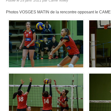
Publié le
25 janv. 2021
par
Came Volley
Photos VOSGES MATIN de la rencontre opposant le CAME à l