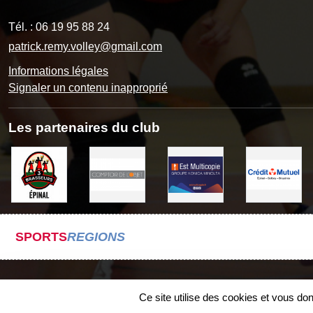
Tél. :
06 19 95 88 24
patrick.remy.volley@gmail.com
Informations légales
Signaler un contenu inapproprié
Les partenaires du club
SPORTS
REGIONS
Ce site utilise des cookies et vous do