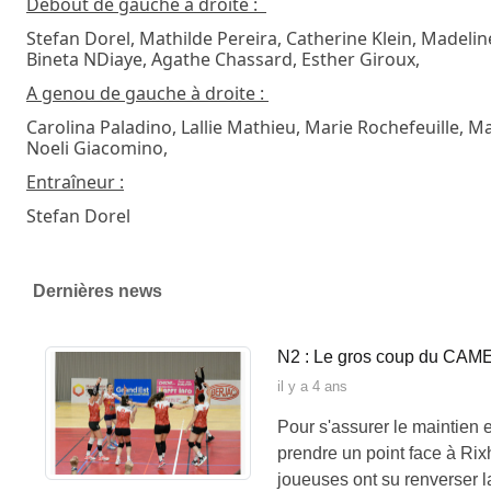
Debout de gauche à droite :
Stefan Dorel, Mathilde Pereira, Catherine Klein, Madeline
Bineta NDiaye, Agathe Chassard, Esther Giroux,
A genou de gauche à droite :
Carolina Paladino, Lallie Mathieu, Marie Rochefeuille, Mar
Noeli Giacomino,
Entraîneur :
Stefan Dorel
Dernières news
N2 : Le gros coup du CAME
il y a 4 ans
Pour s'assurer le maintien 
prendre un point face à Ri
joueuses ont su renverser la