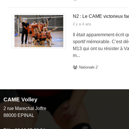
N2 : Le CAME victorieux fa
il y a 4 ans
Il était apparemment écrit 
sportif mémorable. C'est d
M13 qui ont su résister à 
m...
Nationale 2
CAME Volley
2 rue Marechal Joffre
88000
EPINAL