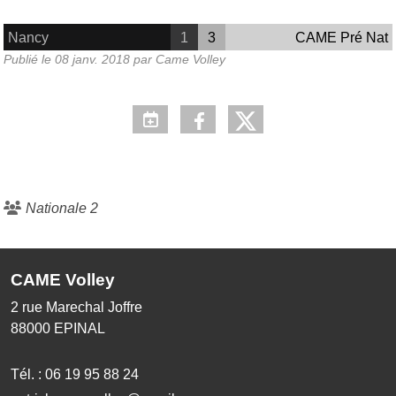
Nancy
1
3
CAME Pré Nat
Publié le
08 janv. 2018
par
Came Volley
Nationale 2
CAME Volley
2 rue Marechal Joffre
88000
EPINAL
Tél. :
06 19 95 88 24