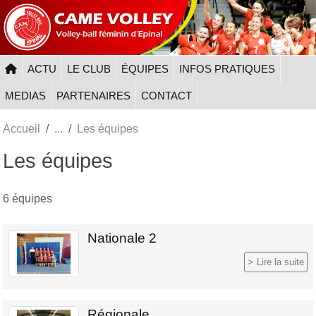
Panneau de gestion des cookies
ACTU
LE CLUB
ÉQUIPES
INFOS PRATIQUES
MEDIAS
PARTENAIRES
CONTACT
Accueil
Les équipes
Les équipes
6 équipes
Nationale 2
Lire la suite
Régionale